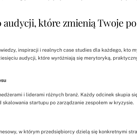
0 audycji, które zmienią Twoje po
edzy, inspiracji i realnych case studies dla każdego, kto m
dziesięciu audycji, które wyróżniają się merytoryką, praktycz
esu
edżerami i liderami różnych branż. Każdy odcinek skupia si
d skalowania startupu po zarządzanie zespołem w kryzysie.
nesowy, w którym przedsiębiorcy dzielą się konkretnymi stra