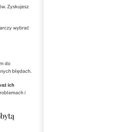
ów. Zyskujesz
arczy wybrać
em do
snych błędach.
aż ich
problemach i
obytą