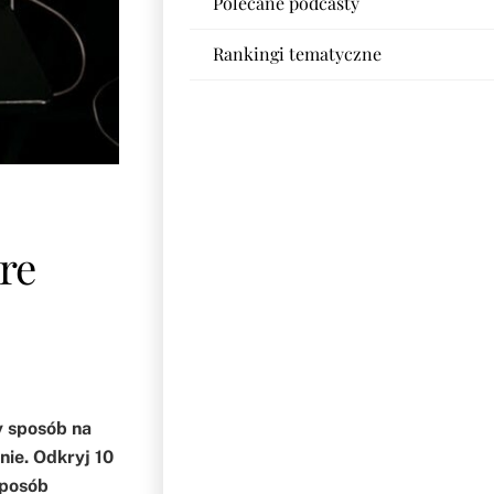
Polecane podcasty
Rankingi tematyczne
re
y sposób na
ie. Odkryj 10
sposób