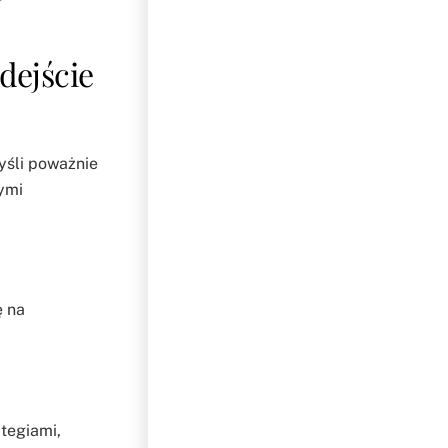
dejście
yśli poważnie
nymi
ę na
tegiami,