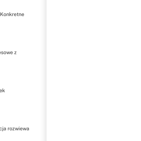
. Konkretne
esowe z
żek
cja rozwiewa