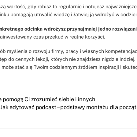
 wartość, gdy robisz to regularnie i notujesz najważniejsze
inku pomagają utrwalić wiedzę i łatwiej ją wdrożyć w codzien
konkretnego odcinka wdrożysz przynajmniej jedno rozwiązani
ainwestowany czas przekuć w realne korzyści.
sób myślenia o rozwoju firmy, pracy i własnych kompetencja
 do cennych lekcji, których nie znajdziesz nigdzie indziej.
t może stać się Twoim codziennym źródłem inspiracji i skut
re pomogą Ci zrozumieć siebie i innych
Jak edytować podcast – podstawy montażu dla począ