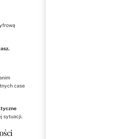
cyfrową
łasz.
Zanim
etnych case
ktyczne
 sytuacji.
ości