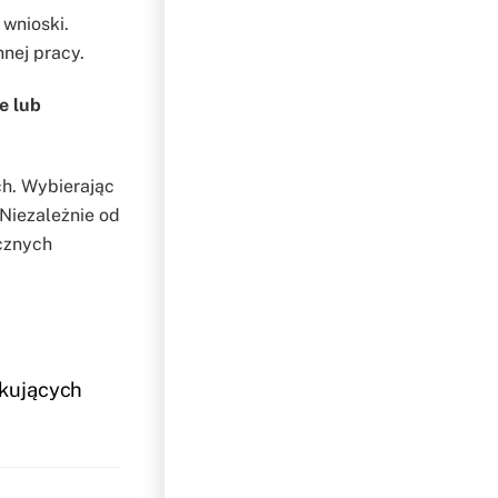
 wnioski.
nej pracy.
e lub
ch. Wybierając
 Niezależnie od
ecznych
tkujących