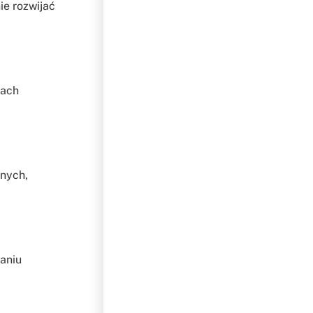
ie rozwijać
jach
znych,
aniu