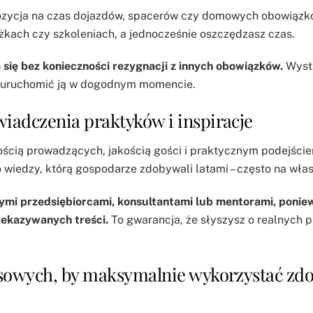
ozycja na czas dojazdów, spacerów czy domowych obowiązk
ążkach czy szkoleniach, a jednocześnie oszczędzasz czas.
się bez konieczności rezygnacji z innych obowiązków.
Wyst
i uruchomić ją w dogodnym momencie.
iadczenia praktyków i inspiracje
ością prowadzących, jakością gości i praktycznym podejści
wiedzy, którą gospodarze zdobywali latami – często na wła
mi przedsiębiorcami, konsultantami lub mentorami, poniew
zekazywanych treści.
To gwarancja, że słyszysz o realnych 
esowych, by maksymalnie wykorzystać zd