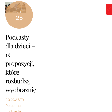
Skip
to
2026
01
content
25
Podcasty
dla dzieci –
15
propozycji,
które
rozbudzą
wyobraźnię
PODCASTY
Polecane
podcasty