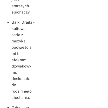
starszych
słuchaczy.
Bajki Grajki –
kultowa
seria z
muzyką,
opowieścia
mi i
efektami
dźwiękowy
mi,
doskonała
do
rodzinnego
słuchania.
Dziecięce