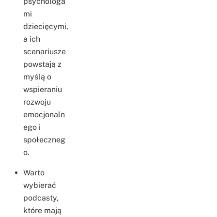
psychologa
mi
dziecięcymi,
a ich
scenariusze
powstają z
myślą o
wspieraniu
rozwoju
emocjonaln
ego i
społeczneg
o.
Warto
wybierać
podcasty,
które mają