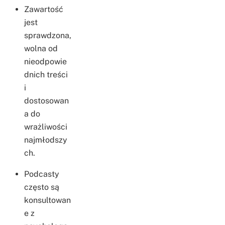
Zawartość
jest
sprawdzona,
wolna od
nieodpowie
dnich treści
i
dostosowan
a do
wrażliwości
najmłodszy
ch.
Podcasty
często są
konsultowan
e z