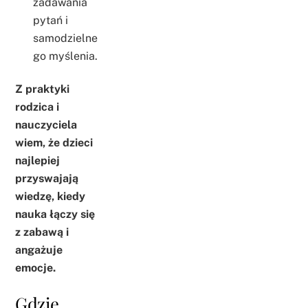
zadawania
pytań i
samodzielne
go myślenia.
Z praktyki
rodzica i
nauczyciela
wiem, że dzieci
najlepiej
przyswajają
wiedzę, kiedy
nauka łączy się
z zabawą i
angażuje
emocje.
Gdzie